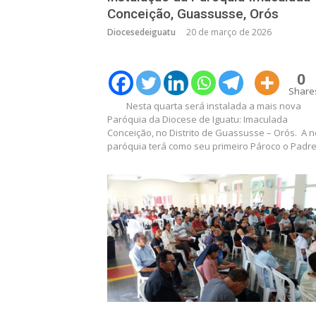
Conceição, Guassusse, Orós
Diocesedeiguatu
20 de março de 2026
0
Share
Nesta quarta será instalada a mais nova
Paróquia da Diocese de Iguatu: Imaculada
Conceição, no Distrito de Guassusse – Orós. A 
paróquia terá como seu primeiro Pároco o Padr