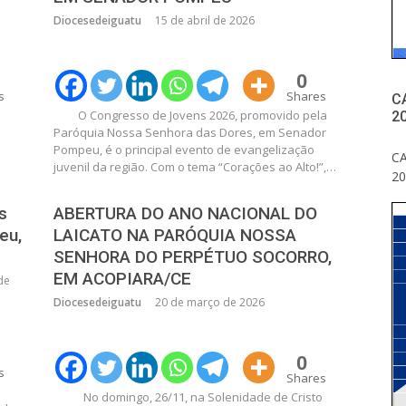
Diocesedeiguatu
15 de abril de 2026
0
s
Shares
C
O Congresso de Jovens 2026, promovido pela
20
Paróquia Nossa Senhora das Dores, em Senador
Pompeu, é o principal evento de evangelização
C
juvenil da região. Com o tema “Corações ao Alto!”,…
20
s
ABERTURA DO ANO NACIONAL DO
eu,
LAICATO NA PARÓQUIA NOSSA
SENHORA DO PERPÉTUO SOCORRO,
EM ACOPIARA/CE
de
Diocesedeiguatu
20 de março de 2026
0
s
Shares
No domingo, 26/11, na Solenidade de Cristo