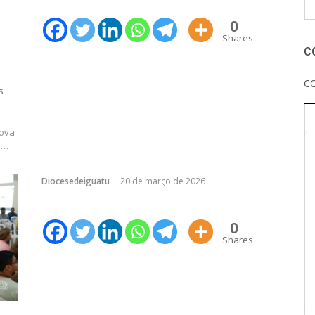
0
Shares
C
C
s
nova
e…
Diocesedeiguatu
20 de março de 2026
0
Shares