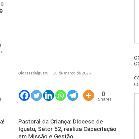
to
9
s
tes
C
C
Diocesedeiguatu
20 de março de 2026
C
C
0
s
Shares
a!
Pastoral da Criança: Diocese de
Iguatu, Setor 52, realiza Capacitação
em Missão e Gestão