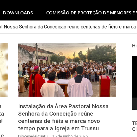
DOWNLOADS
COMISSÃO DE PROTEÇÃO DE MENORES E 
al Nossa Senhora da Conceição reúne centenas de fiéis e marca
Hi
To
de
ví
a
Instalação da Área Pastoral Nossa
ta
Senhora da Conceição reúne
e!
centenas de fiéis e marca novo
T
a
tempo para a Igreja em Trussu
Cl
de
Diocesedeiguatu
16 de junho de 2026