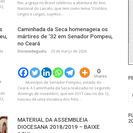
ndo
Rei, a Igreja no Brasil celebrou a abertura do Ano
12,
Nacional do Laicato, que tem como tema “Cristãos
Leigos e Leigas, sujeitos…
s
Caminhada da Seca homenageia os
eu,
mártires de ’32 em Senador Pompeu,
no Ceará
de
Diocesedeiguatu
20 de março de 2026
0
Shares
P
s
Município de Senador Pompeu, estado do
Ceará. A Caminhada da Seca realizada no segundo
PE
ndo
domingo de novembro, que em 2017 caiu no dia 12,
PO
12,
nasceu de uma iniciativa dos fiéis…
P
MATERIAL DA ASSEMBLEIA
2
DIOCESANA 2018/2019 – BAIXE