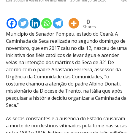
Luís Sucupira Assessor de Imprensa
20 de março de 2026
0
0
Shares
Município de Senador Pompeu, estado do Ceará. A
Caminhada da Seca realizada no segundo domingo de
novembro, que em 2017 caiu no dia 12, nasceu de uma
iniciativa dos fiéis católicos de levar água e acender
velas na intenção dos mártires da Seca de 32’. De
acordo com o padre Anastácio Ferreira, assessor da
Urgência da Comunidade das Comunidades, “o
costume chamou a atenção do padre Albino Donati,
missionário da Diocese de Trento, na Itália que após
pesquisar a história decidiu organizar a Caminhada da
Seca.”
As secas constantes e a ausência do Estado causaram
a morte de nordestinos vitimados pela fome nas secas
entre 1887 e 1915. Estima-se que cerca de três milhões