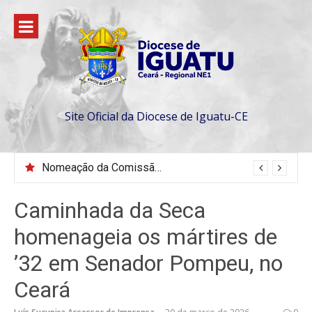
Pular
para
o
conteúdo
Site Oficial da Diocese de Iguatu-CE
Nomeação da Comissão da Escola Diaconal São Lourenço
Caminhada da Seca
homenageia os mártires de
’32 em Senador Pompeu, no
Ceará