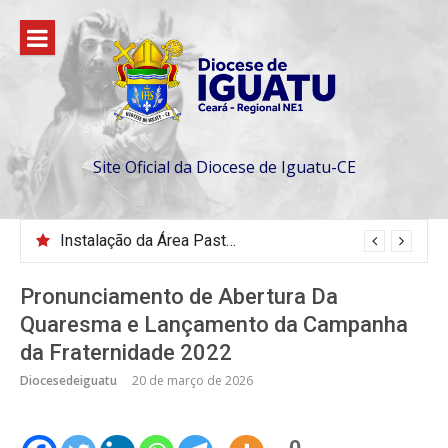
Pular
para
o
conteúdo
Site Oficial da Diocese de Iguatu-CE
Nomeação da Comissão da Escola Diaconal São Lourenço
Pronunciamento de Abertura Da
Quaresma e Lançamento da Campanha
da Fraternidade 2022
Diocesedeiguatu
20 de março de 2026
0