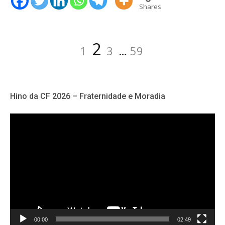
Shares
Paginação
Página
Página
Página
Página
2
1
3
…
59
de
posts
Hino da CF 2026 – Fraternidade e Moradia
Tocador
de
vídeo
00:00
02:49