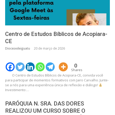
Centro de Estudos Bíblicos de Acopiara-
CE
Diocesedeiguatu
20 de março de 2026
0
Shares
O Centro de Estudos Bíblicos de Acopiara-CE, convida você
para participar de momentos formativos com Jairo Carvalho. Junte-
se a nós para uma experiência única de reflexão e diálogo!
Investimento:…
PARÓQUIA N. SRA. DAS DORES
REALIZOU UM CURSO SOBRE O