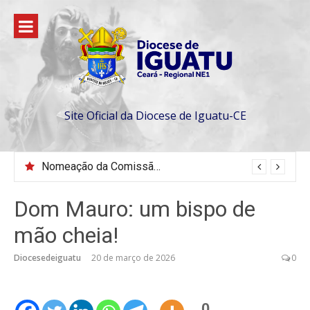
Pular
para
o
conteúdo
Site Oficial da Diocese de Iguatu-CE
Nomeação da Comissão da Escola Diaconal São Lourenço
Dom Mauro: um bispo de
mão cheia!
Diocesedeiguatu
20 de março de 2026
0
0