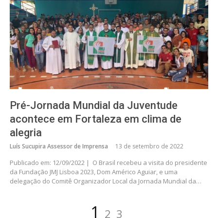
Pré-Jornada Mundial da Juventude
acontece em Fortaleza em clima de
alegria
Luís Sucupira Assessor de Imprensa
13 de setembro de 2022
Publicado em: 12/09/2022 | O Brasil recebeu a visita do presidente
da Fundação JMJ Lisboa 2023, Dom Américo Aguiar, e uma
delegação do Comitê Organizador Local da Jornada Mundial da…
Paginação
Página
Página
Página
1
2
3