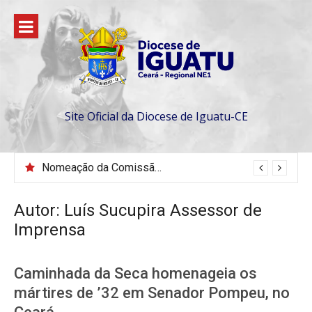
Pular
para
o
conteúdo
Site Oficial da Diocese de Iguatu-CE
Nomeação da Comissão da Escola Diaconal São Lourenço
VEM AÍ, CONGRESSO JOVEM 2026 EM SENADOR POMPEU
Autor:
Luís Sucupira Assessor de
Imprensa
Caminhada da Seca homenageia os
mártires de ’32 em Senador Pompeu, no