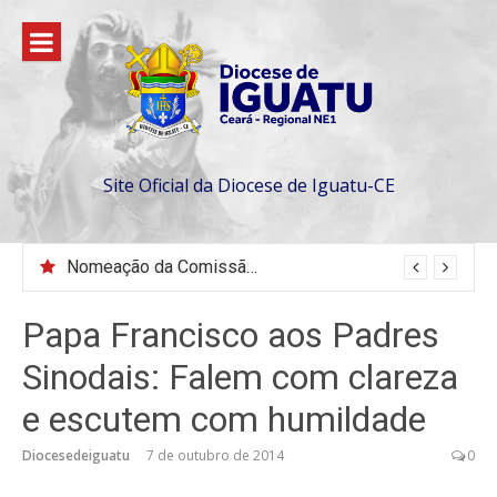
Pular
para
o
conteúdo
Site Oficial da Diocese de Iguatu-CE
Nomeação da Comissão da Escola Diaconal São Lourenço
Papa Francisco aos Padres
Sinodais: Falem com clareza
e escutem com humildade
Diocesedeiguatu
7 de outubro de 2014
0