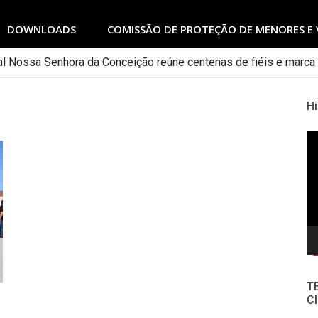
DOWNLOADS
COMISSÃO DE PROTEÇÃO DE MENORES E 
 Escola Diaconal São Lourenço
Hi
To
de
ví
T
Cl