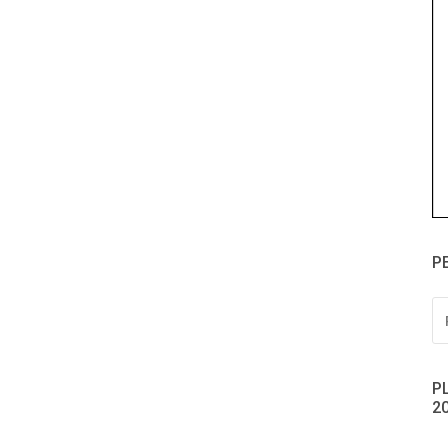
P
PE
PO
P
2