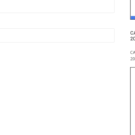
C
20
C
20