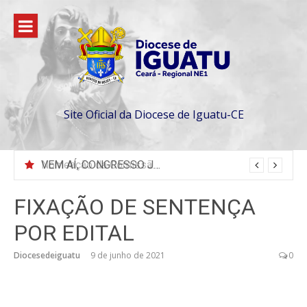
Pular
para
o
conteúdo
Site Oficial da Diocese de Iguatu-CE
VEM AÍ, CONGRESSO JOVEM 2026 EM SENADOR POMPEU
FIXAÇÃO DE SENTENÇA
POR EDITAL
Diocesedeiguatu
9 de junho de 2021
0