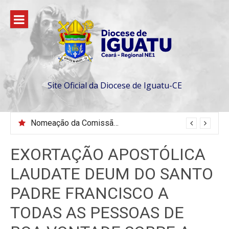
Pular
para
o
conteúdo
Site Oficial da Diocese de Iguatu-CE
Nomeação da Comissão da Escola Diaconal São Lourenço
EXORTAÇÃO APOSTÓLICA
LAUDATE DEUM DO SANTO
PADRE FRANCISCO A
TODAS AS PESSOAS DE