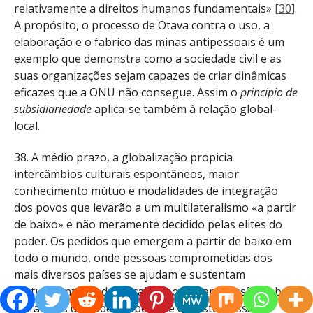
relativamente a direitos humanos fundamentais»
[30]
.
A propósito, o processo de Otava contra o uso, a
elaboração e o fabrico das minas antipessoais é um
exemplo que demonstra como a sociedade civil e as
suas organizações sejam capazes de criar dinâmicas
eficazes que a ONU não consegue. Assim o
princípio de
subsidiariedade
aplica-se também à relação global-
local.
38. A médio prazo, a globalização propicia
intercâmbios culturais espontâneos, maior
conhecimento mútuo e modalidades de integração
dos povos que levarão a um multilateralismo «a partir
de baixo» e não meramente decidido pelas elites do
poder. Os pedidos que emergem a partir de baixo em
todo o mundo, onde pessoas comprometidas dos
mais diversos países se ajudam e sustentam
mutuamente, podem acabar por fazer pressão sobre
os fatores de poder. Espera-se que isto possa