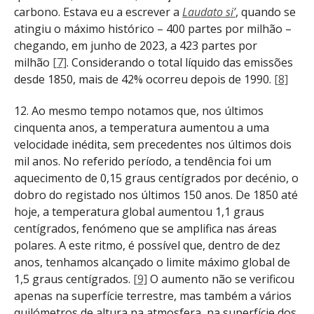
carbono. Estava eu a escrever a
Laudato si’
, quando se
atingiu o máximo histórico – 400 partes por milhão –
chegando, em junho de 2023, a 423 partes por
milhão
[7]
. Considerando o total líquido das emissões
desde 1850, mais de 42% ocorreu depois de 1990.
[8]
12. Ao mesmo tempo notamos que, nos últimos
cinquenta anos, a temperatura aumentou a uma
velocidade inédita, sem precedentes nos últimos dois
mil anos. No referido período, a tendência foi um
aquecimento de 0,15 graus centígrados por decénio, o
dobro do registado nos últimos 150 anos. De 1850 até
hoje, a temperatura global aumentou 1,1 graus
centígrados, fenómeno que se amplifica nas áreas
polares. A este ritmo, é possível que, dentro de dez
anos, tenhamos alcançado o limite máximo global de
1,5 graus centígrados.
[9]
O aumento não se verificou
apenas na superfície terrestre, mas também a vários
quilómetros de altura na atmosfera, na superfície dos