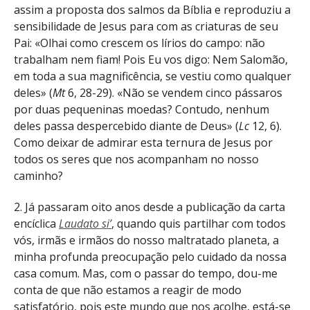
assim a proposta dos salmos da Bíblia e reproduziu a
sensibilidade de Jesus para com as criaturas de seu
Pai: «Olhai como crescem os lírios do campo: não
trabalham nem fiam! Pois Eu vos digo: Nem Salomão,
em toda a sua magnificência, se vestiu como qualquer
deles» (
Mt
6, 28-29). «Não se vendem cinco pássaros
por duas pequeninas moedas? Contudo, nenhum
deles passa despercebido diante de Deus» (
Lc
12, 6).
Como deixar de admirar esta ternura de Jesus por
todos os seres que nos acompanham no nosso
caminho?
2. Já passaram oito anos desde a publicação da carta
encíclica
Laudato si’
, quando quis partilhar com todos
vós, irmãs e irmãos do nosso maltratado planeta, a
minha profunda preocupação pelo cuidado da nossa
casa comum. Mas, com o passar do tempo, dou-me
conta de que não estamos a reagir de modo
satisfatório, pois este mundo que nos acolhe, está-se