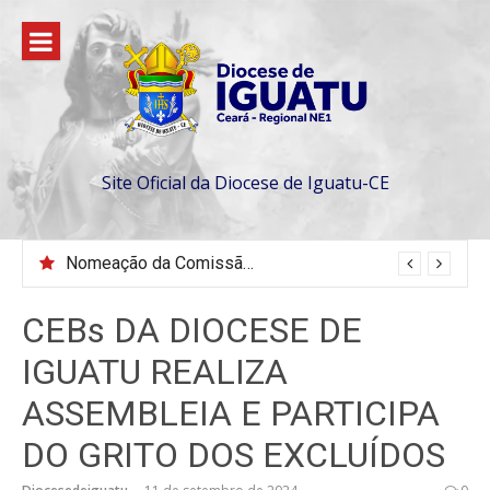
Pular
para
o
conteúdo
Site Oficial da Diocese de Iguatu-CE
Nomeação da Comissão da Escola Diaconal São Lourenço
CEBs DA DIOCESE DE
IGUATU REALIZA
ASSEMBLEIA E PARTICIPA
DO GRITO DOS EXCLUÍDOS