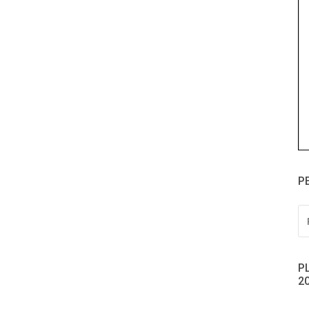
P
PE
PO
P
2