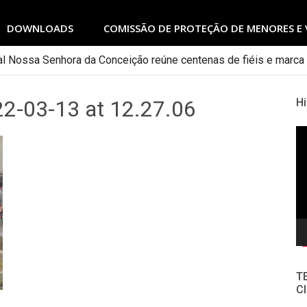
DOWNLOADS
COMISSÃO DE PROTEÇÃO DE MENORES E 
 Escola Diaconal São Lourenço
2-03-13 at 12.27.06
Hi
To
de
ví
T
Cl