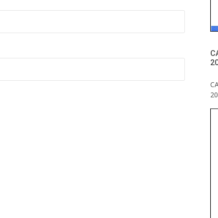
C
20
C
20