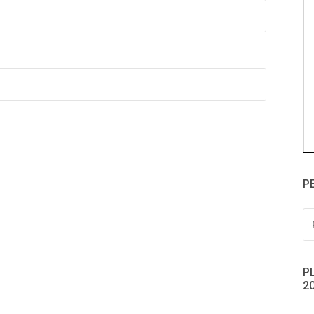
P
PE
PO
P
2