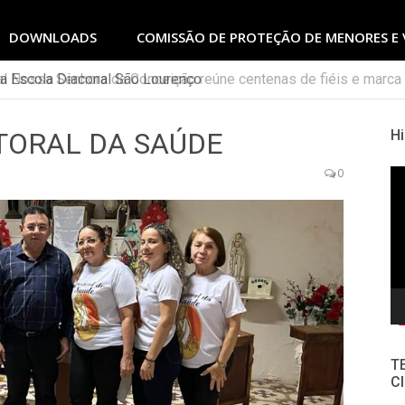
DOWNLOADS
COMISSÃO DE PROTEÇÃO DE MENORES E 
 Escola Diaconal São Lourenço
TORAL DA SAÚDE
Hi
0
To
de
ví
T
Cl