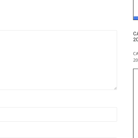
C
20
C
20