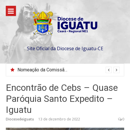
Pular
para
o
conteúdo
Site Oficial da Diocese de Iguatu-CE
Nomeação da Comissão da Escola Diaconal São Lourenço
Encontrão de Cebs – Quase
Paróquia Santo Expedito –
Iguatu
Diocesedeiguatu
13 de dezembro de 2022
0