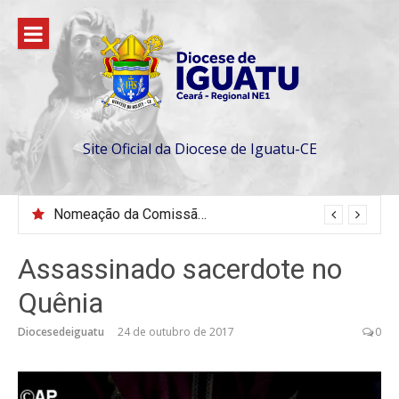
Pular
para
o
conteúdo
Site Oficial da Diocese de Iguatu-CE
Nomeação da Comissão da Escola Diaconal São Lourenço
VEM AÍ, CONGRESSO JOVEM 2026 EM SENADOR POMPEU
Assassinado sacerdote no
Quênia
Diocesedeiguatu
24 de outubro de 2017
0