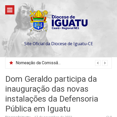
Pular
para
o
conteúdo
Site Oficial da Diocese de Iguatu-CE
Nomeação da Comissão da Escola Diaconal São Lourenço
Dom Geraldo participa da
inauguração das novas
instalações da Defensoria
Pública em Iguatu