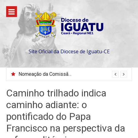
Pular
para
o
conteúdo
Site Oficial da Diocese de Iguatu-CE
VEM AÍ, CONGRESSO JOVEM 2026 EM SENADOR POMPEU
Caminho trilhado indica
caminho adiante: o
pontificado do Papa
Francisco na perspectiva da