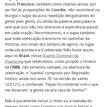
Assim,
Francisco
, também como citamos acima, por
ser fiel às proposições do
Concílio
, não reconhece na
liturgia o lugar da pura repetição desgastantes do
gesto pelo gesto, ou ainda da palavra pela palavra,
sem que isso não nos direcione à experiência pascal,
em cada oração. Reconhecemos, e o papa também,
que toda celebração transcorre no caminhar da
história, nos sinais dos tempos de agora, no lugar
onde ela acontece e é celebrada. Não fosse assim,
aqui no
Brasil
, nesse
Quarto Domingo da
Quaresma
que celebramos, como propõe o hinário
da
CNBB
, não teríamos cantado, na abertura da
celebração, o “samba” composto por Reginaldo
Veloso, ainda nos anos 70, na versão do salmo
122(121), o conhecido “Fiquei foi contente com o que
me disseram: ‘a gente vai pra casa do Senhor’”.
Não é puramente incluir o ritmo ou a melodia do
mesmo modo como fazemos nas nossas festas e