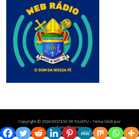
Copyright © 2026 DIOCESE DE IGUATU
–
Tema Glob por
FameThemes