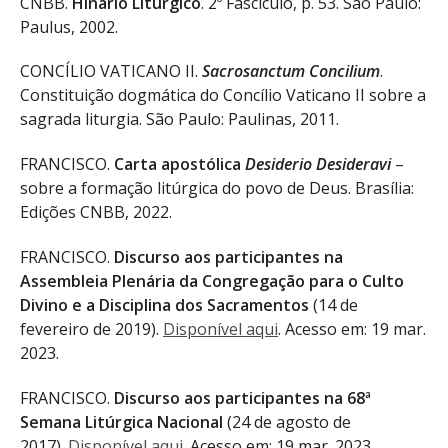
CNBB.
Hinário Litúrgico
. 2º Fascículo, p. 53. São Paulo:
Paulus, 2002.
CONCÍLIO VATICANO II.
Sacrosanctum Concilium
.
Constituição dogmática do Concílio Vaticano II sobre a
sagrada liturgia. São Paulo: Paulinas, 2011.
FRANCISCO.
Carta apostólica
Desiderio Desideravi
–
sobre a formação litúrgica do povo de Deus. Brasília:
Edições CNBB, 2022.
FRANCISCO.
Discurso aos participantes na
Assembleia Plenária da Congregação para o Culto
Divino e a Disciplina dos Sacramentos
(14 de
fevereiro de 2019).
Disponível aqui
. Acesso em: 19 mar.
2023.
FRANCISCO.
Discurso aos participantes na 68ª
Semana Litúrgica Nacional
(24 de agosto de
2017).
Disponível aqui
. Acesso em: 19 mar. 2023.