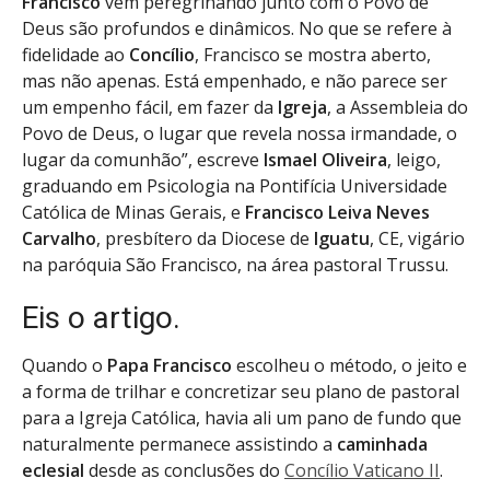
Francisco
vem peregrinando junto com o Povo de
Deus são profundos e dinâmicos. No que se refere à
fidelidade ao
Concílio
, Francisco se mostra aberto,
mas não apenas. Está empenhado, e não parece ser
um empenho fácil, em fazer da
Igreja
, a Assembleia do
Povo de Deus, o lugar que revela nossa irmandade, o
lugar da comunhão”, escreve
Ismael Oliveira
, leigo,
graduando em Psicologia na Pontifícia Universidade
Católica de Minas Gerais, e
Francisco Leiva Neves
Carvalho
, presbítero da Diocese de
Iguatu
, CE, vigário
na paróquia São Francisco, na área pastoral Trussu.
Eis o artigo.
Quando o
Papa Francisco
escolheu o método, o jeito e
a forma de trilhar e concretizar seu plano de pastoral
para a Igreja Católica, havia ali um pano de fundo que
naturalmente permanece assistindo a
caminhada
eclesial
desde as conclusões do
Concílio Vaticano II
.